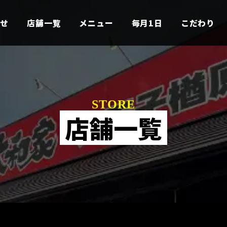
らせ
店舗一覧
メニュー
毎月1日
こだわり
STORE
店舗一覧